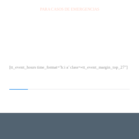
PARA CASOS DE EMERGENCIAS
[tt_event_hours time_format=’h:i a’ class=»tt_event_margin_top_27″]