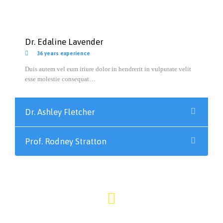
Dr. Edaline Lavender

36 years experience
Duis autem vel eum iriure dolor in hendrerit in vulputate velit
esse molestie consequat…
Dr. Ashley Fletcher
Prof. Rodney Stratton

809-554-0000